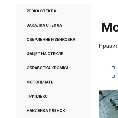
Три
Оценки условий тр
РЕЗКА СТЕКЛА
Нак
Вакансии
Мо
Пок
ЗАКАЛКА СТЕКЛА
Готовые работы
и реализованные п
Пес
СВЕРЛЕНИЕ И ЗЕНКОВКА
Нравит
Мол
ФАЦЕТ НА СТЕКЛЕ
Cте
Про
ОБРАБОТКА КРОМКИ
Дос
ФОТОПЕЧАТЬ
ТРИПЛЕКС
НАКЛЕЙКА ПЛЕНОК