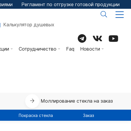
зиями
Регламент по отгрузке готовой продукции
Калькулятор душевых
кции
Сотрудничество
Faq
Новости
ых
скоструй
Бланк заказа
Новости компани
вировка
Заявка на отгрузку (файл)
Заявка на отгрузку стекла
ТУ на продукцию
Моллирование стекла на заказ
х
ТУ на пожаростойкое
Покраска стекла
стекло
Заказ
х
Требования к чертежам