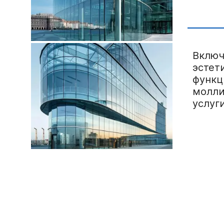
Включ
эстет
функц
молли
услуги