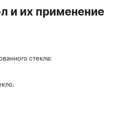
л и их применение
ванного стекла:
кло.