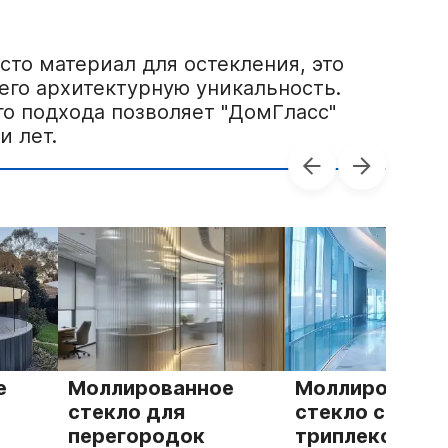
сто материал для остекления, это
его архитектурную уникальность.
о подхода позволяет "ДомГласс"
и лет.
ированное
Моллированное
Мол
ло для
стекло с
окна
городок
триплексом