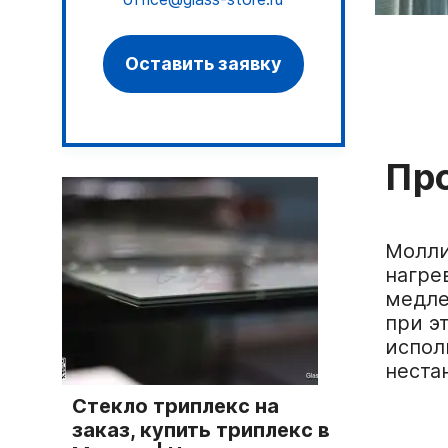
Оставить заявку
Пр
Молли
нагре
медле
при э
испол
неста
Стекло триплекс на
заказ, купить триплекс в