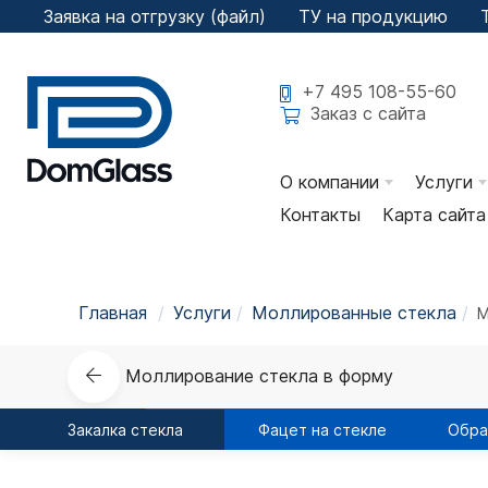
Заявка на отгрузку (файл)
ТУ на продукцию
+7 495 108-55-60
Заказ с сайта
О компании
Услуги
Контакты
Карта сайта
История компании
Рез
Сертификаты
Зак
Главная
Услуги
Моллированные стекла
М
Отзывы
Све
Наши Партнеры
Фац
Моллирование стекла в форму
ГОСТы РФ
Обр
Закалка стекла
Фацет на стекле
Обра
Пользовательское
Фот
соглашение