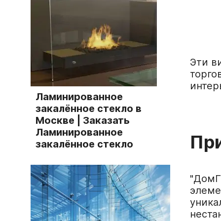
Эти в
торго
интер
Ламинированное
закалённое стекло в
Москве | Заказать
Ламинированное
Пр
закалённое стекло
"ДомГ
элеме
уника
неста