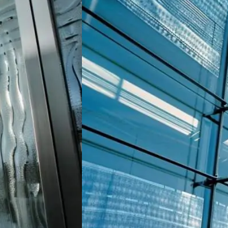
лестниц
Стеклянные лестницы на
заказ
Стеклянные фасады
Стеклянные витрины
Стекло для дверей
Стеклянные панели для стен
Полы из стекла
Декоративное стекло
Стекло moru
Рифленое стекло