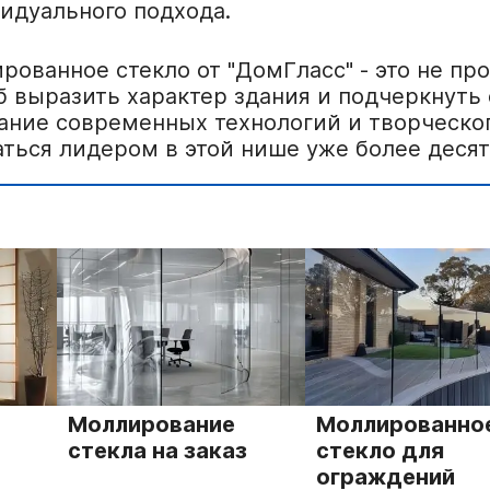
идуального подхода.
рованное стекло от "ДомГласс" - это не про
б выразить характер здания и подчеркнуть 
ание современных технологий и творческог
аться лидером в этой нише уже более десят
ирование
Моллированное
Молл
а на заказ
стекло для
стек
ограждений
пере