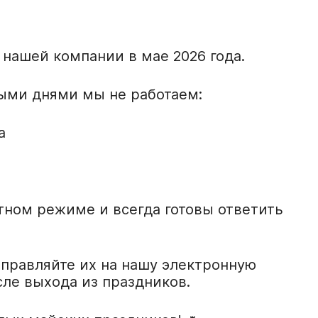
лестниц
Стеклянные лестницы на
заказ
нашей компании в мае 2026 года.
Стеклянные фасады
ыми днями мы не работаем:
Стеклянные витрины
а
Стекло для дверей
Стеклянные панели для стен
Полы из стекла
тном режиме и всегда готовы ответить
Декоративное стекло
Стекло moru
аправляйте их на нашу электронную
сле выхода из праздников.
Рифленое стекло