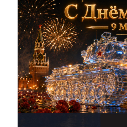
Три
Оценки условий тр
Нак
Вакансии
Пок
Готовые работы
и реализованные п
Пес
Мол
Cте
Про
Дос