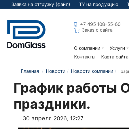
Заявка на отгрузку (файл)
ТУ на продукцию
+7 495 108-55-60
Заказ с сайта
О компании
Услуги
Контакты
Карта сайта
История компании
Рез
Главная
Новости
Новости компании
Граф
Сертификаты
Зак
График работы 
Отзывы
Све
Наши Партнеры
Фац
праздники.
ГОСТы РФ
Обр
30 апреля 2026, 12:27
Пользовательское
Фот
соглашение