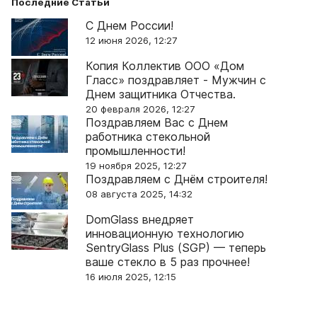
Последние Статьи
Бланк рекламации
С Днем России!
12 июня 2026, 12:27
Карточка клиента
х
Копия Коллектив ООО «Дом
Памятка по хранению
Гласс» поздравляет - Мужчин с
Днем защитника Отчества.
х
Обязательная сертификация
20 февраля 2026, 12:27
Поздравляем Вас с Днем
работника стекольной
Анкета партнера
промышленности!
Регламент по работе с
19 ноября 2025, 12:27
Поздравляем с Днём строителя!
претензиями
08 августа 2025, 14:32
Регламент по отгрузке
DomGlass внедряет
готовой продукции
инновационную технологию
SentryGlass Plus (SGP) — теперь
Видеогалерея
ваше стекло в 5 раз прочнее!
16 июля 2025, 12:15